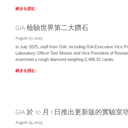
続きを読む
GIA 檢驗世界第二大鑽石
August 27, 2025
In July 2025, staff from GIA, including GIA Executive Vice 
Laboratory Officer Tom Moses and Vice President of Rese
examined a rough diamond weighing 2,488.32 carats
続きを読む
GIA 於 10 月 1 日推出更新版的實驗
August 25, 2025