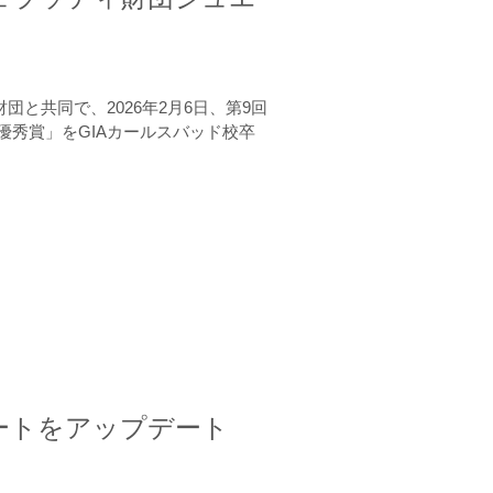
と共同で、2026年2月6日、第9回
秀賞」をGIAカールスバッド校卒
ートをアップデート