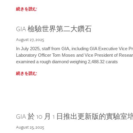
続きを読む
GIA 檢驗世界第二大鑽石
August 27, 2025
In July 2025, staff from GIA, including GIA Executive Vice 
Laboratory Officer Tom Moses and Vice President of Rese
examined a rough diamond weighing 2,488.32 carats
続きを読む
GIA 於 10 月 1 日推出更新版的實驗
August 25, 2025