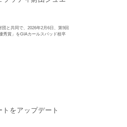
と共同で、2026年2月6日、第9回
秀賞」をGIAカールスバッド校卒
ートをアップデート