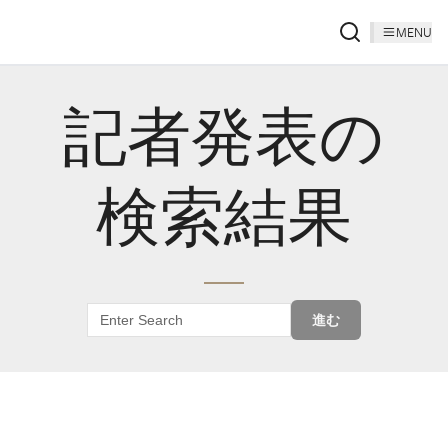
MENU
記者発表の
検索結果
進む