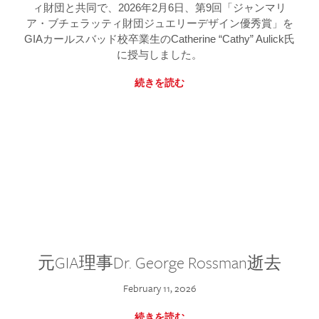
ィ財団と共同で、2026年2月6日、第9回「ジャンマリ
ア・ブチェラッティ財団ジュエリーデザイン優秀賞」を
GIAカールスバッド校卒業生のCatherine “Cathy” Aulick氏
に授与しました。
続きを読む
元GIA理事Dr. George Rossman逝去
February 11, 2026
続きを読む