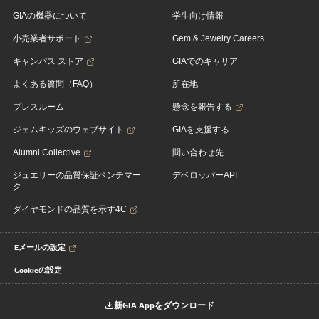
GIAの機器について
学生向け情報
小売業者サポート
Gem & Jewelry Careers
キャンパス ストア
GIAでのキャリア
よくある質問（FAQ）
所在地
プレスルーム
懸念を報告する
ジェムキッズのウェブサイト
GIAを支援する
Alumni Collective
問い合わせ先
ジュエリーの品質保証ベンチマー
デベロッパーAPI
ク
ダイヤモンドの品質を示す4C
Eメールの設定
Cookieの設定
新GIA Appをダウンロード