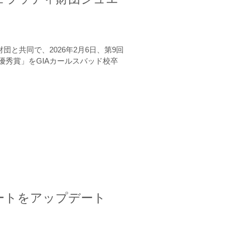
と共同で、2026年2月6日、第9回
秀賞」をGIAカールスバッド校卒
ートをアップデート