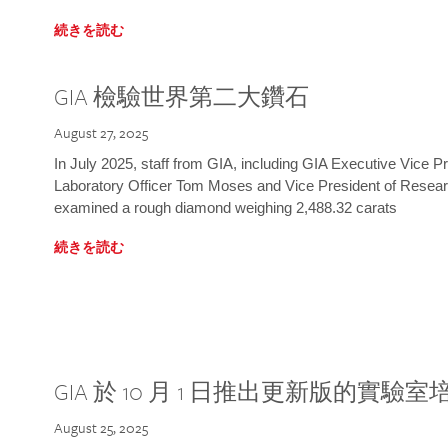
続きを読む
GIA 檢驗世界第二大鑽石
August 27, 2025
In July 2025, staff from GIA, including GIA Executive Vice 
Laboratory Officer Tom Moses and Vice President of Rese
examined a rough diamond weighing 2,488.32 carats
続きを読む
GIA 於 10 月 1 日推出更新版的實驗
August 25, 2025