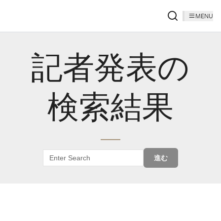
MENU
記者発表の
検索結果
進む