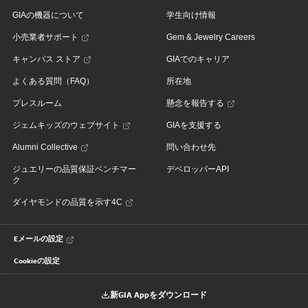
GIAの機器について
学生向け情報
小売業者サポート
Gem & Jewelry Careers
キャンパス ストア
GIAでのキャリア
よくある質問（FAQ）
所在地
プレスルーム
懸念を報告する
ジェムキッズのウェブサイト
GIAを支援する
Alumni Collective
問い合わせ先
ジュエリーの品質保証ベンチマー
デベロッパーAPI
ク
ダイヤモンドの品質を示す4C
Eメールの設定
Cookieの設定
新GIA Appをダウンロード