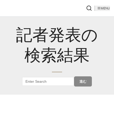
MENU
記者発表の
検索結果
進む