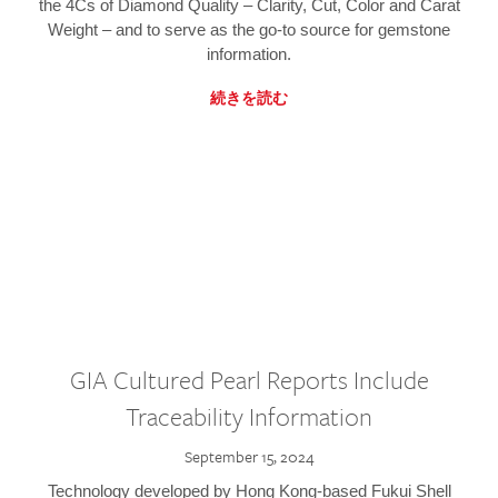
the 4Cs of Diamond Quality – Clarity, Cut, Color and Carat
Weight – and to serve as the go-to source for gemstone
information.
続きを読む
GIA Cultured Pearl Reports Include
Traceability Information
September 15, 2024
Technology developed by Hong Kong-based Fukui Shell