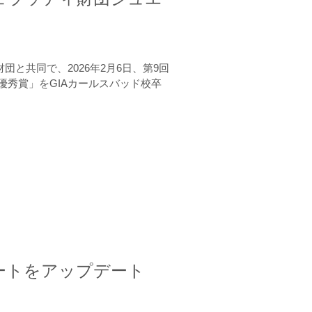
と共同で、2026年2月6日、第9回
秀賞」をGIAカールスバッド校卒
ートをアップデート