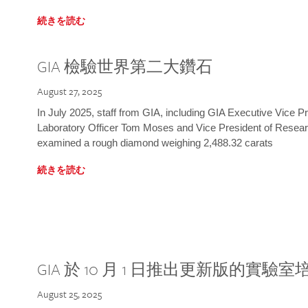
続きを読む
GIA 檢驗世界第二大鑽石
August 27, 2025
In July 2025, staff from GIA, including GIA Executive Vice 
Laboratory Officer Tom Moses and Vice President of Rese
examined a rough diamond weighing 2,488.32 carats
続きを読む
GIA 於 10 月 1 日推出更新版的實驗
August 25, 2025