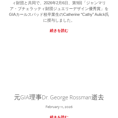
ィ財団と共同で、2026年2月6日、第9回「ジャンマリ
ア・ブチェラッティ財団ジュエリーデザイン優秀賞」を
GIAカールスバッド校卒業生のCatherine “Cathy” Aulick氏
に授与しました。
続きを読む
元GIA理事Dr. George Rossman逝去
February 11, 2026
続きを読む