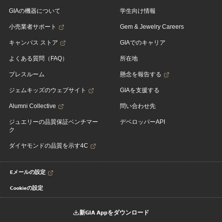
GIAの機器について
学生向け情報
小売業者サポート
Gem & Jewelry Careers
キャンパス ストア
GIAでのキャリア
よくある質問（FAQ）
所在地
プレスルーム
懸念を報告する
ジェムキッズのウェブサイト
GIAを支援する
Alumni Collective
問い合わせ先
ジュエリーの品質保証ベンチマー
デベロッパーAPI
ク
ダイヤモンドの品質を示す4C
Eメールの設定
Cookieの設定
新GIA Appをダウンロード