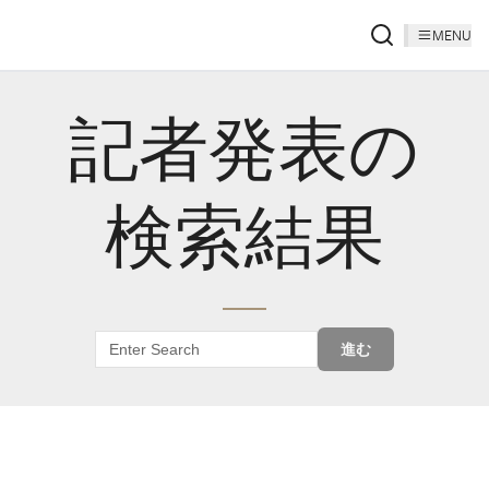
MENU
記者発表の
検索結果
進む