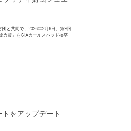
と共同で、2026年2月6日、第9回
秀賞」をGIAカールスバッド校卒
ートをアップデート