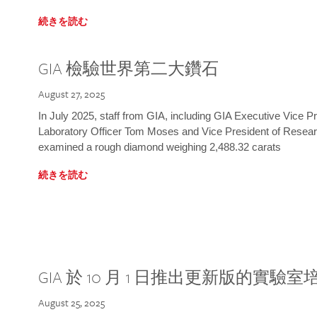
続きを読む
GIA 檢驗世界第二大鑽石
August 27, 2025
In July 2025, staff from GIA, including GIA Executive Vice 
Laboratory Officer Tom Moses and Vice President of Rese
examined a rough diamond weighing 2,488.32 carats
続きを読む
GIA 於 10 月 1 日推出更新版的實驗
August 25, 2025