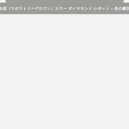
合成（ラボラトリーグロウン）カラー ダイヤモンド レポート – 色の鑑
GIA合成（ラボラトリーグロウン）カラー ダイヤ
モンド レポートには、カラー、クラリティ、カ
ラット ウエイト（重量）の品質に関する完全な
評価が記載されており、クラリティに関するプ
ロット図も含まれています。このレポートは、
標準的なラウンド ブリリアント カットのダイヤ
モンドにご利用いただけます。カラーとクラリ
ティに関する特徴は、天然ダイヤモンドに対す
るGIAダイヤモンド グレーディング レポートと
同じスケールで記述されていますが、これらは
自然界における一連の希少性とは関連性があり
ません。合成（ラボラトリーグロウン）ダイヤ
モンドのガードルには、「合成（ラボラトリー
グロウン）」という用語およびGIAレポート番号