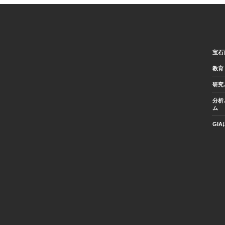
宝石
教育
研究
分析
ム
GI