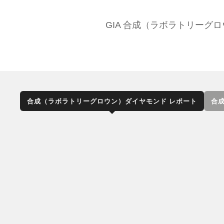
GIA 合成（ラボラトリー
合成（ラボラトリーグロウン）ダイヤモンド レポート
合成
GIA合成（ラボラトリーグロウン
関する完全な評価が記載されてお
リアント カットのダイヤモンド
ヤモンド グレーディング レポ
ません。合成（ラボラトリーグロ
合成（ラ