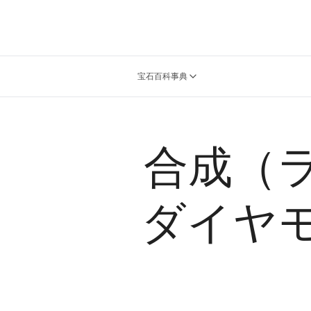
宝石百科事典
合成（
ダイヤ