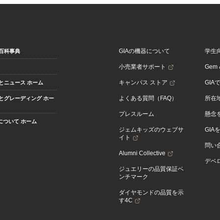
GIAの機器について
学生
百科事典
小売業者サポート
Gem &
キャンパス ストア
GIA
とニュース ホーム
よくある質問（FAQ）
所在
とグレーディング ホー
プレスルーム
懸念
Aについて ホーム
ジェムキッズのウェブサ
GIA
イト
問い
Alumni Collective
デベロ
ジュエリーの品質保証ベ
ンチマーク
ダイヤモンドの品質を示
す4C