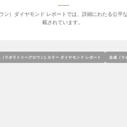
グロウン）ダイヤモンド レポートでは、詳細にわたる公平
載されています。
（ラボラトリーグロウン) カラー ダイヤモンド レポート
合成（ラ
）カラー ダイヤモンド レポートには、カラー、クラリティ、
り、クラリティに関するプロット図も含まれています。このレ
にご利用いただけます。カラーとクラリティに関する特徴は、天
ートと同じスケールで記述されていますが、これらは自然界にお
ウン）ダイヤモンドのガードルには、「合成（ラボラトリーグロ
ポート番号がレーザー刻印されます。デジタル レポートのみ
ボラトリーグロウン）ダイヤモンド レポートおよびサービスを