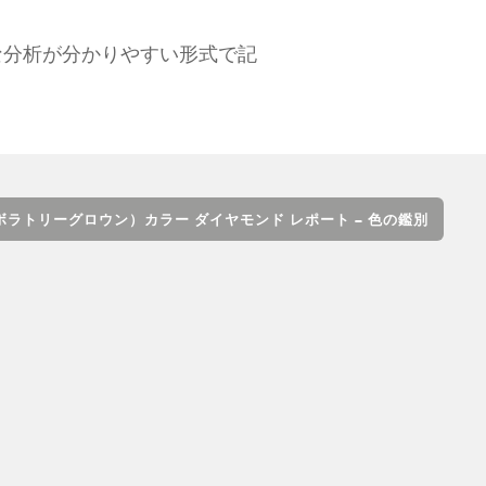
な分析が分かりやすい形式で記
ボラトリーグロウン）カラー ダイヤモンド レポート – 色の鑑別
カラット ウエイト（重量）の品質に
ポートは、標準的なラウンド ブリ
然ダイヤモンドに対するGIAダイ
ける一連の希少性とは関連性があり
ウン）」という用語およびGIAレ
。
すべて表示