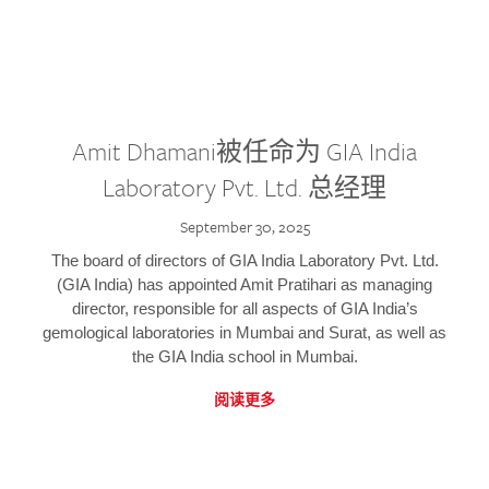
Amit Dhamani被任命为 GIA India
Laboratory Pvt. Ltd. 总经理
September 30, 2025
The board of directors of GIA India Laboratory Pvt. Ltd.
(GIA India) has appointed Amit Pratihari as managing
director, responsible for all aspects of GIA India’s
gemological laboratories in Mumbai and Surat, as well as
the GIA India school in Mumbai.
阅读更多