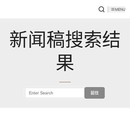
MENU
新闻稿搜索结
果
前往