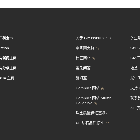
关于 GIA Instruments
学生
百科全书
零售商支持
Gem &
ation
校区商店
GIA
与新闻主页
常见问答
地点
与分级主页
新闻室
报告
GIA 主页
GemKids 网站
支持 
GemKids 网站 Alumni
联系
Collective
API
珠宝质量保证基准v
4C 钻石品质标准