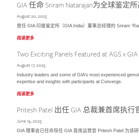
GIA 任命 Sriram Natarajan为全
August 20, 2025
曾任 GIA 印度鉴定所（GIA India）董事总经理的 Sriram 'Ra
阅读更多
Two Exciting Panels Featured at AGS x GI
August 17, 2025
Industry leaders and some of GIA’s most experienced gemolog
expertise and insights with participants at Converge.
阅读更多
Pritesh Patel 出任 GIA 总裁兼首席执行
June 19, 2025
GIA 理事会已任命现任 GIA 首席运营官 Pritesh Patel