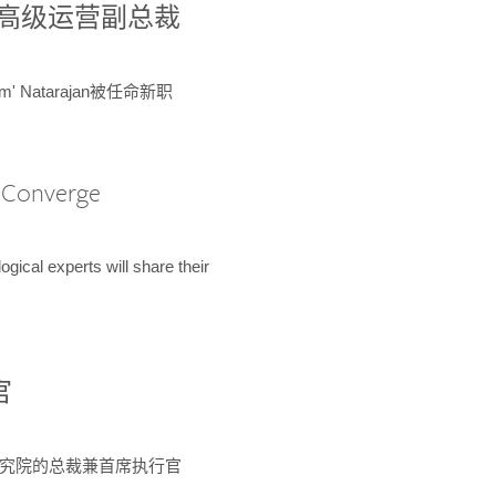
球鉴定所高级运营副总裁
m' Natarajan被任命新职
A Converge
ical experts will share their
官
 为该研究院的总裁兼首席执行官