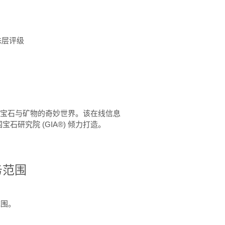
珠层评级
™ 体验宝石与矿物的奇妙世界。该在线信息
石研究院 (GIA®) 倾力打造。
务范围
范围。