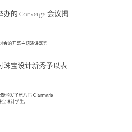
办的 Converge 会议揭
ge 研讨会的开幕主题演讲嘉宾
GIA 共同对珠宝设计新秀予以表
于近期颁发了第八届 Gianmaria
A 珠宝设计学生。
察