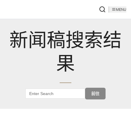
MENU
新闻稿搜索结
果
前往