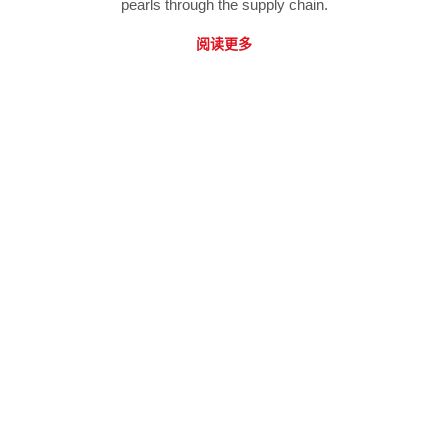
pearls through the supply chain.
阅读更多