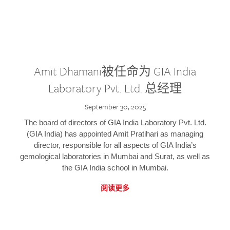
Amit Dhamani被任命为 GIA India
Laboratory Pvt. Ltd. 总经理
September 30, 2025
The board of directors of GIA India Laboratory Pvt. Ltd.
(GIA India) has appointed Amit Pratihari as managing
director, responsible for all aspects of GIA India’s
gemological laboratories in Mumbai and Surat, as well as
the GIA India school in Mumbai.
阅读更多