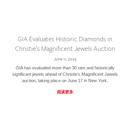
GIA Evaluates Historic Diamonds in
Christie’s Magnificent Jewels Auction
June 11, 2025
GIA has evaluated more than 30 rare and historically
significant jewels ahead of Christie’s Magnificent Jewels
auction, taking place on June 17 in New York.
阅读更多