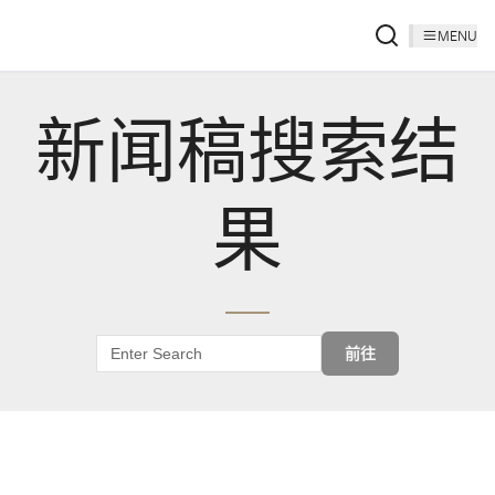
MENU
新闻稿搜索结
果
前往