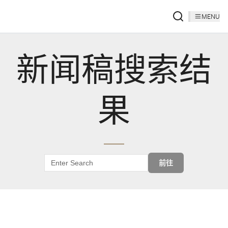
MENU
新闻稿搜索结
果
前往