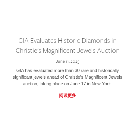
GIA Evaluates Historic Diamonds in
Christie’s Magnificent Jewels Auction
June 11, 2025
GIA has evaluated more than 30 rare and historically
significant jewels ahead of Christie’s Magnificent Jewels
auction, taking place on June 17 in New York.
阅读更多