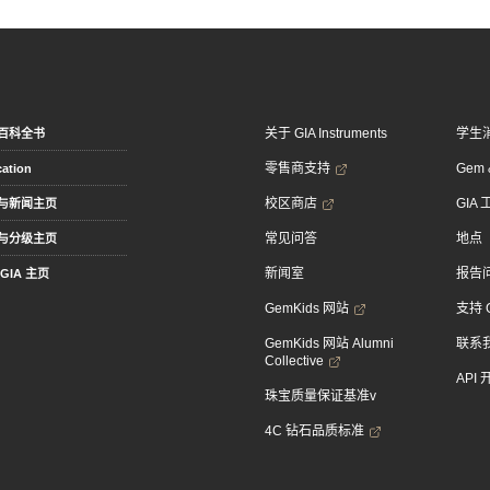
关于 GIA Instruments
学生
百科全书
零售商支持
Gem &
ation
校区商店
GIA
与新闻主页
常见问答
地点
与分级主页
新闻室
报告
GIA 主页
GemKids 网站
支持 
GemKids 网站 Alumni
联系
Collective
API
珠宝质量保证基准v
4C 钻石品质标准