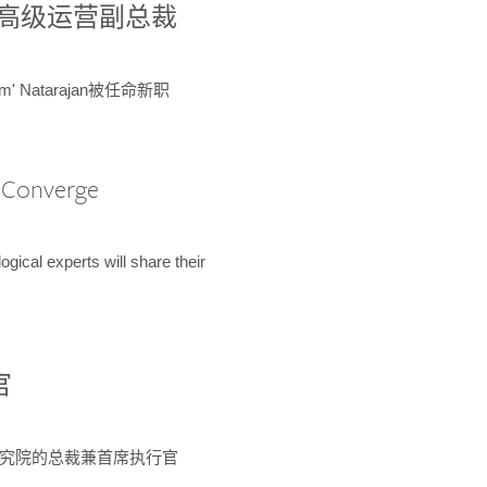
球鉴定所高级运营副总裁
m' Natarajan被任命新职
A Converge
ical experts will share their
官
 为该研究院的总裁兼首席执行官