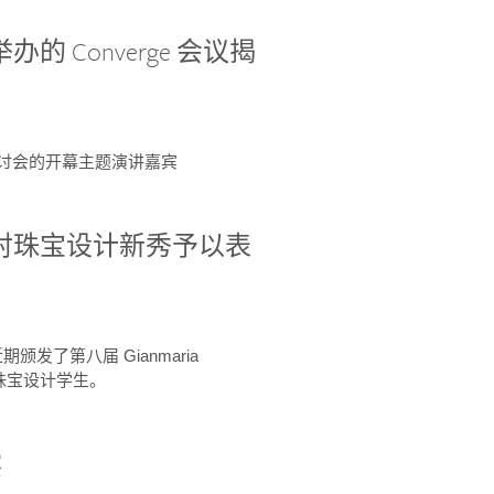
办的 Converge 会议揭
ge 研讨会的开幕主题演讲嘉宾
GIA 共同对珠宝设计新秀予以表
于近期颁发了第八届 Gianmaria
A 珠宝设计学生。
察