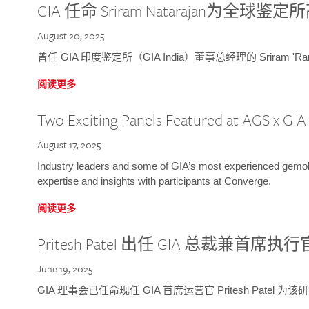
GIA 任命 Sriram Natarajan为全
August 20, 2025
曾任 GIA 印度鉴定所（GIA India）董事总经理的 Sriram 'Ra
阅读更多
Two Exciting Panels Featured at AGS x GI
August 17, 2025
Industry leaders and some of GIA’s most experienced gemolog
expertise and insights with participants at Converge.
阅读更多
Pritesh Patel 出任 GIA 总裁兼首席执行
June 19, 2025
GIA 理事会已任命现任 GIA 首席运营官 Pritesh Patel