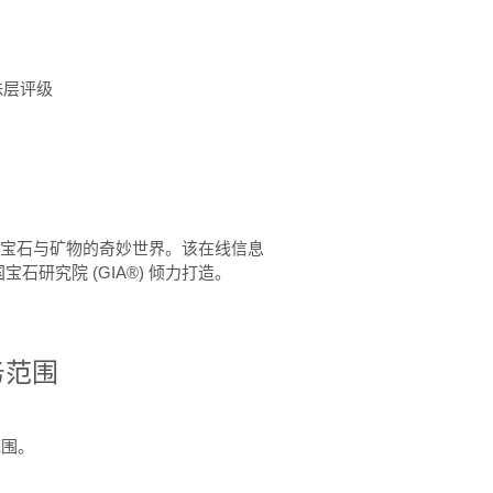
珠层评级
™ 体验宝石与矿物的奇妙世界。该在线信息
石研究院 (GIA®) 倾力打造。
务范围
范围。