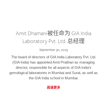
Amit Dhamani被任命为 GIA India
Laboratory Pvt. Ltd. 总经理
September 30, 2025
The board of directors of GIA India Laboratory Pvt. Ltd.
(GIA India) has appointed Amit Pratihari as managing
director, responsible for all aspects of GIA India’s
gemological laboratories in Mumbai and Surat, as well as
the GIA India school in Mumbai.
阅读更多