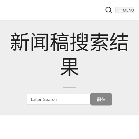
MENU
新闻稿搜索结
果
前往