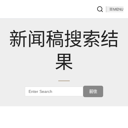
MENU
新闻稿搜索结
果
前往