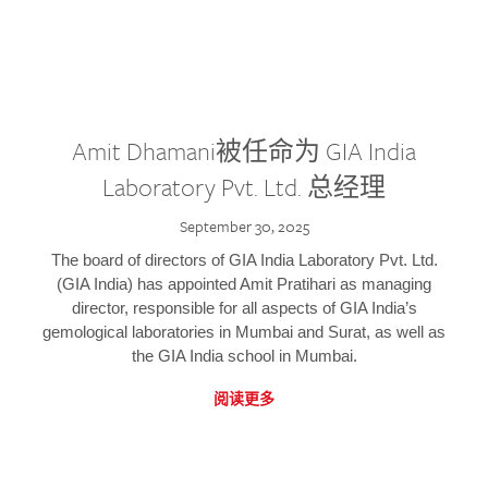
Amit Dhamani被任命为 GIA India
Laboratory Pvt. Ltd. 总经理
September 30, 2025
The board of directors of GIA India Laboratory Pvt. Ltd.
(GIA India) has appointed Amit Pratihari as managing
director, responsible for all aspects of GIA India’s
gemological laboratories in Mumbai and Surat, as well as
the GIA India school in Mumbai.
阅读更多