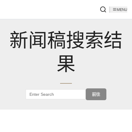
MENU
新闻稿搜索结
果
前往