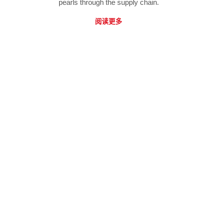
pearls through the supply chain.
阅读更多