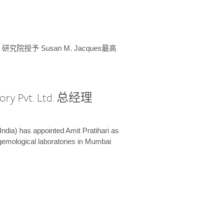
授予 Susan M. Jacques最高
ory Pvt. Ltd. 总经理
India) has appointed Amit Pratihari as
 gemological laboratories in Mumbai