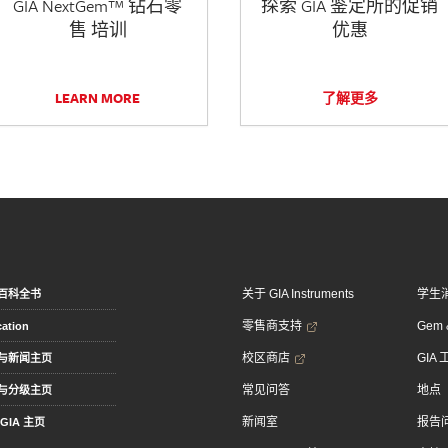
GIA NextGem™ 钻石零
探索 GIA 鉴定所的促销
售 培训
优惠
LEARN MORE
了解更多
关于 GIA Instruments
学生
百科全书
零售商支持
Gem &
ation
校区商店
GIA
与新闻主页
常见问答
地点
与分级主页
新闻室
报告
GIA 主页