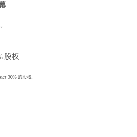
开幕
生。
% 股权
cr 30% 的股权。