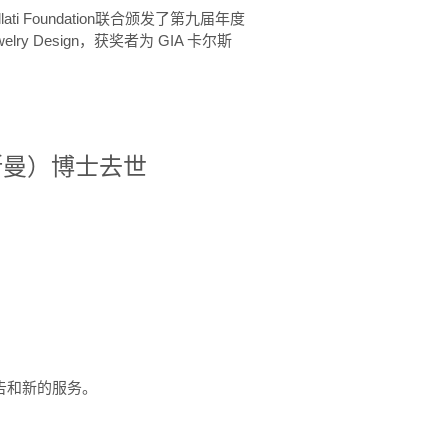
ellati Foundation联合颁发了第九届年度
 in Jewelry Design，获奖者为 GIA 卡尔斯
治·罗斯曼）博士去世
定报告和新的服务。