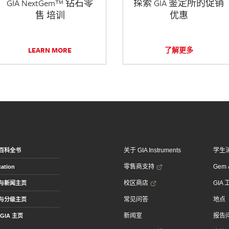
GIA NextGem™ 钻石零
探索 GIA 鉴定所的促销
售 培训
优惠
LEARN MORE
了解更多
关于 GIA Instruments
学生
百科全书
零售商支持
Gem &
ation
校区商店
GIA
与新闻主页
常见问答
地点
与分级主页
新闻室
报告
GIA 主页