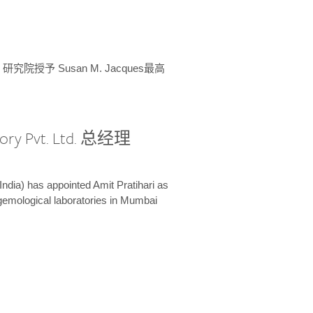
授予 Susan M. Jacques最高
ory Pvt. Ltd. 总经理
India) has appointed Amit Pratihari as
 gemological laboratories in Mumbai