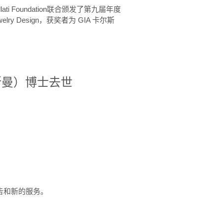
ellati Foundation联合颁发了第九届年度
 in Jewelry Design，获奖者为 GIA 卡尔斯
治·罗斯曼）博士去世
定报告和新的服务。