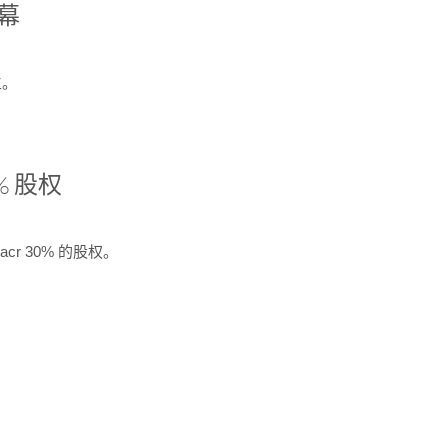
开幕
生。
% 股权
cr 30% 的股权。