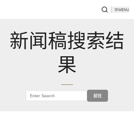
MENU
新闻稿搜索结
果
前往