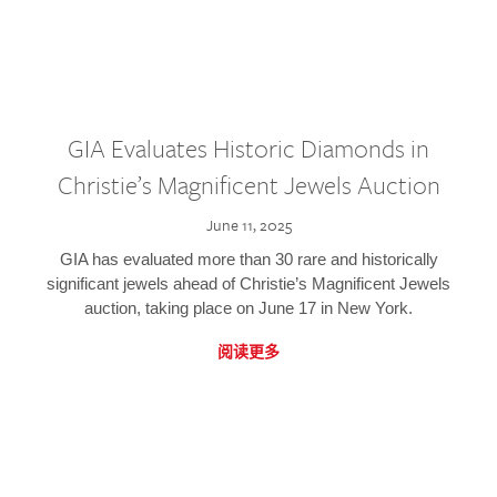
GIA Evaluates Historic Diamonds in
Christie’s Magnificent Jewels Auction
June 11, 2025
GIA has evaluated more than 30 rare and historically
significant jewels ahead of Christie’s Magnificent Jewels
auction, taking place on June 17 in New York.
阅读更多