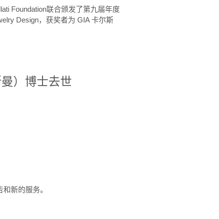
ellati Foundation联合颁发了第九届年度
 in Jewelry Design，获奖者为 GIA 卡尔斯
治·罗斯曼）博士去世
定报告和新的服务。