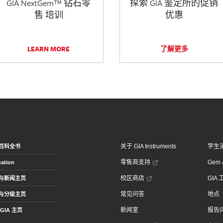
GIA NextGem™ 钻石零
探索 GIA 鉴定所的促销
售 培训
优惠
LEARN MORE
了解更多
关于 GIA Instruments
学生
百科全书
零售商支持
Gem &
ation
校区商店
GIA
与新闻主页
常见问答
地点
与分级主页
新闻室
报告
GIA 主页