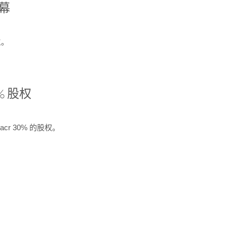
开幕
生。
% 股权
cr 30% 的股权。