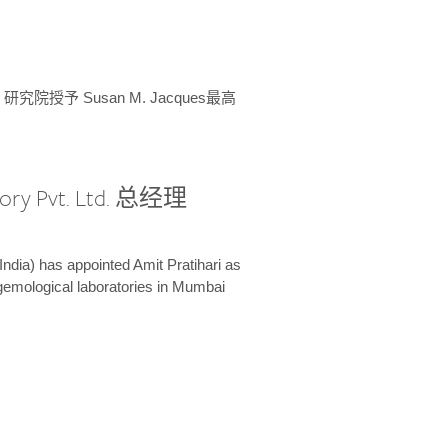
授予 Susan M. Jacques最高
ory Pvt. Ltd. 总经理
India) has appointed Amit Pratihari as
 gemological laboratories in Mumbai