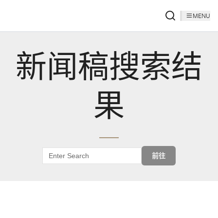
MENU
新闻稿搜索结
果
前往