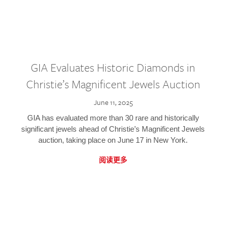
GIA Evaluates Historic Diamonds in
Christie’s Magnificent Jewels Auction
June 11, 2025
GIA has evaluated more than 30 rare and historically
significant jewels ahead of Christie’s Magnificent Jewels
auction, taking place on June 17 in New York.
阅读更多