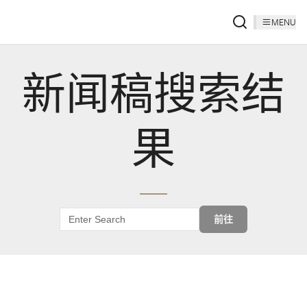
MENU
新闻稿搜索结
果
前往