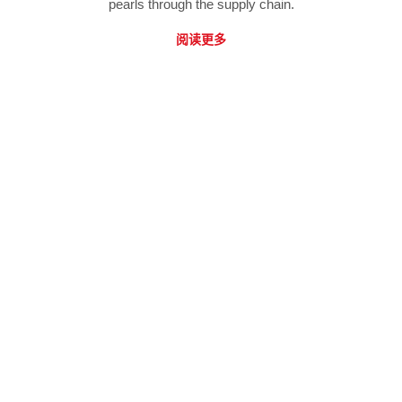
pearls through the supply chain.
阅读更多