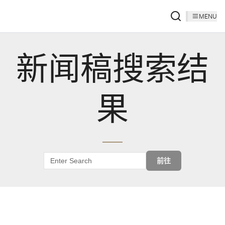
MENU
新闻稿搜索结
果
前往