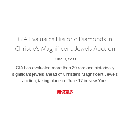
GIA Evaluates Historic Diamonds in
Christie’s Magnificent Jewels Auction
June 11, 2025
GIA has evaluated more than 30 rare and historically
significant jewels ahead of Christie’s Magnificent Jewels
auction, taking place on June 17 in New York.
阅读更多