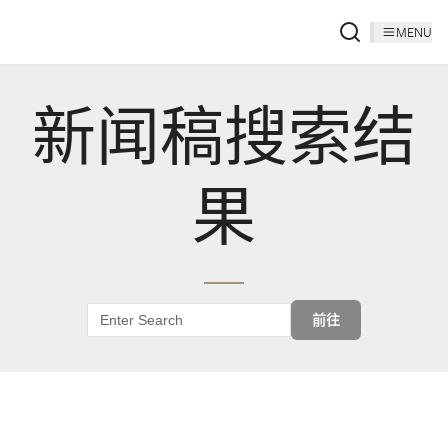
MENU
新闻稿搜索结
果
前往