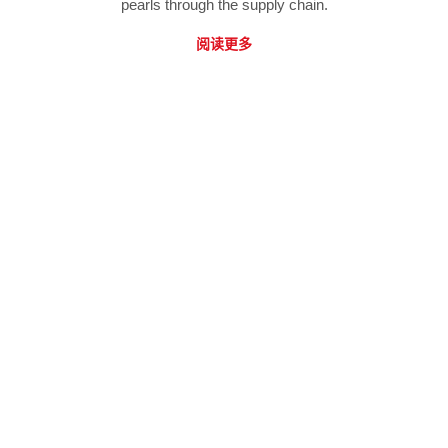
pearls through the supply chain.
阅读更多