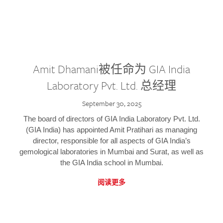
Amit Dhamani被任命为 GIA India
Laboratory Pvt. Ltd. 总经理
September 30, 2025
The board of directors of GIA India Laboratory Pvt. Ltd.
(GIA India) has appointed Amit Pratihari as managing
director, responsible for all aspects of GIA India’s
gemological laboratories in Mumbai and Surat, as well as
the GIA India school in Mumbai.
阅读更多