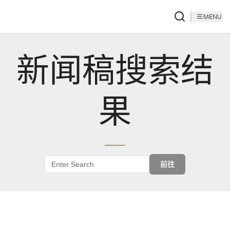
MENU
新闻稿搜索结
果
前往