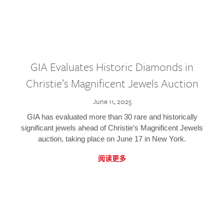
GIA Evaluates Historic Diamonds in
Christie’s Magnificent Jewels Auction
June 11, 2025
GIA has evaluated more than 30 rare and historically
significant jewels ahead of Christie’s Magnificent Jewels
auction, taking place on June 17 in New York.
阅读更多