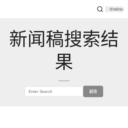
MENU
新闻稿搜索结
果
前往