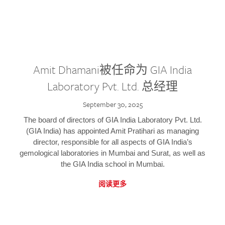
Amit Dhamani被任命为 GIA India
Laboratory Pvt. Ltd. 总经理
September 30, 2025
The board of directors of GIA India Laboratory Pvt. Ltd.
(GIA India) has appointed Amit Pratihari as managing
director, responsible for all aspects of GIA India’s
gemological laboratories in Mumbai and Surat, as well as
the GIA India school in Mumbai.
阅读更多