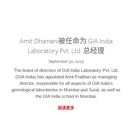
Amit Dhamani被任命为 GIA India
Laboratory Pvt. Ltd. 总经理
September 30, 2025
The board of directors of GIA India Laboratory Pvt. Ltd.
(GIA India) has appointed Amit Pratihari as managing
director, responsible for all aspects of GIA India’s
gemological laboratories in Mumbai and Surat, as well as
the GIA India school in Mumbai.
阅读更多