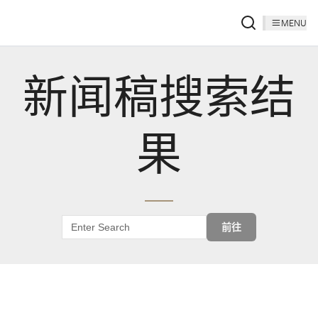
MENU
新闻稿搜索结
果
前往