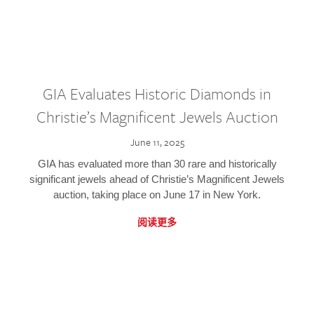
GIA Evaluates Historic Diamonds in
Christie’s Magnificent Jewels Auction
June 11, 2025
GIA has evaluated more than 30 rare and historically
significant jewels ahead of Christie’s Magnificent Jewels
auction, taking place on June 17 in New York.
阅读更多