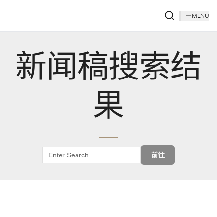
MENU
新闻稿搜索结
果
前往