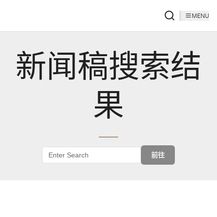
MENU
新闻稿搜索结
果
前往