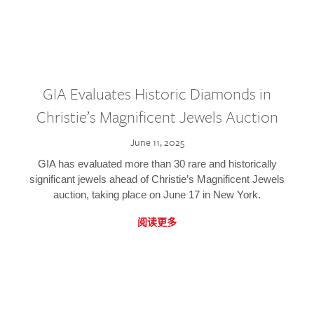
GIA Evaluates Historic Diamonds in
Christie’s Magnificent Jewels Auction
June 11, 2025
GIA has evaluated more than 30 rare and historically
significant jewels ahead of Christie’s Magnificent Jewels
auction, taking place on June 17 in New York.
阅读更多