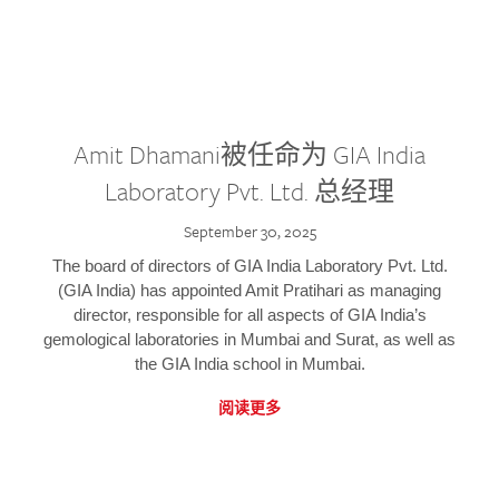
Amit Dhamani被任命为 GIA India
Laboratory Pvt. Ltd. 总经理
September 30, 2025
The board of directors of GIA India Laboratory Pvt. Ltd.
(GIA India) has appointed Amit Pratihari as managing
director, responsible for all aspects of GIA India’s
gemological laboratories in Mumbai and Surat, as well as
the GIA India school in Mumbai.
阅读更多