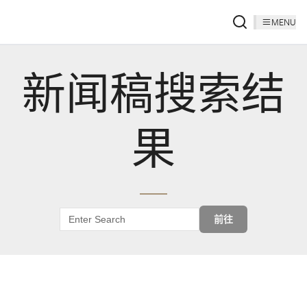
MENU
新闻稿搜索结
果
前往