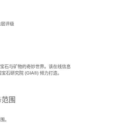
珠层评级
™ 体验宝石与矿物的奇妙世界。该在线信息
石研究院 (GIA®) 倾力打造。
务范围
范围。