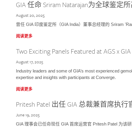
GIA 任命 Sriram Natarajan为全
August 20, 2025
曾任 GIA 印度鉴定所（GIA India）董事总经理的 Sriram 'Ra
阅读更多
Two Exciting Panels Featured at AGS x GI
August 17, 2025
Industry leaders and some of GIA’s most experienced gemolog
expertise and insights with participants at Converge.
阅读更多
Pritesh Patel 出任 GIA 总裁兼首席执行
June 19, 2025
GIA 理事会已任命现任 GIA 首席运营官 Pritesh Patel