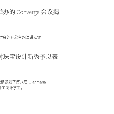
办的 Converge 会议揭
ge 研讨会的开幕主题演讲嘉宾
GIA 共同对珠宝设计新秀予以表
于近期颁发了第八届 Gianmaria
A 珠宝设计学生。
察