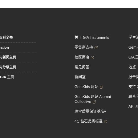
关于 GIA Instruments
学生
百科全书
零售商支持
Gem &
ation
校区商店
GIA
与新闻主页
常见问答
地点
与分级主页
新闻室
报告
GIA 主页
GemKids 网站
支持 
GemKids 网站 Alumni
联系
Collective
API
珠宝质量保证基准v
4C 钻石品质标准