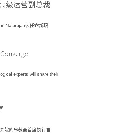
球鉴定所高级运营副总裁
m' Natarajan被任命新职
A Converge
ical experts will share their
官
 为该研究院的总裁兼首席执行官