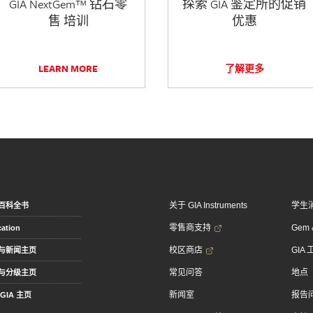
GIA NextGem™ 钻石零
探索 GIA 鉴定所的促销
售 培训
优惠
LEARN MORE
了解更多
关于 GIA Instruments
学生
百科全书
零售商支持
Gem &
ation
校区商店
GIA
与新闻主页
常见问答
地点
与分级主页
新闻室
报告
GIA 主页