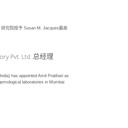
授予 Susan M. Jacques最高
ory Pvt. Ltd. 总经理
India) has appointed Amit Pratihari as
 gemological laboratories in Mumbai