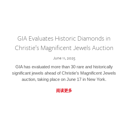
GIA Evaluates Historic Diamonds in
Christie’s Magnificent Jewels Auction
June 11, 2025
GIA has evaluated more than 30 rare and historically
significant jewels ahead of Christie’s Magnificent Jewels
auction, taking place on June 17 in New York.
阅读更多