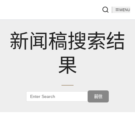
MENU
新闻稿搜索结
果
前往