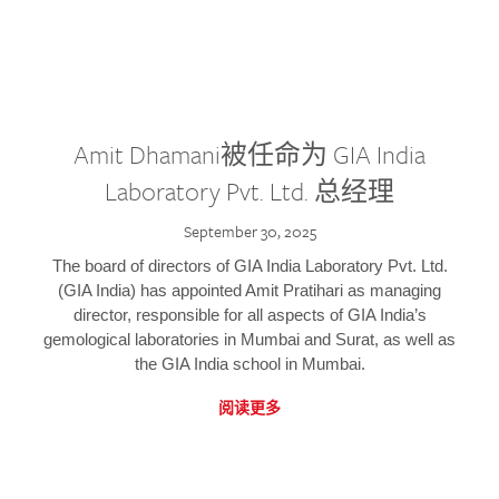
Amit Dhamani被任命为 GIA India
Laboratory Pvt. Ltd. 总经理
September 30, 2025
The board of directors of GIA India Laboratory Pvt. Ltd.
(GIA India) has appointed Amit Pratihari as managing
director, responsible for all aspects of GIA India’s
gemological laboratories in Mumbai and Surat, as well as
the GIA India school in Mumbai.
阅读更多