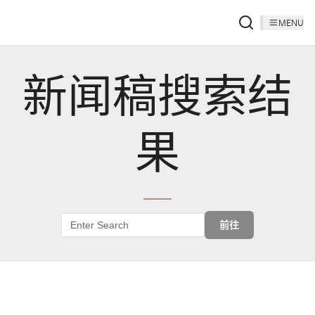
MENU
新闻稿搜索结
果
前往