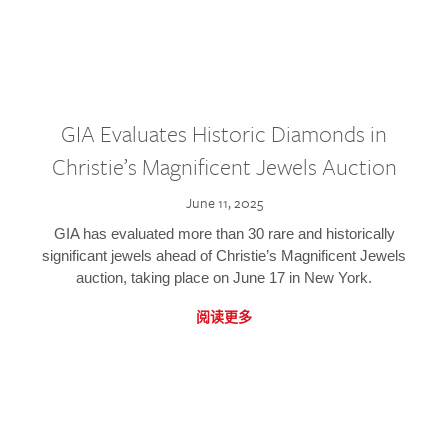
GIA Evaluates Historic Diamonds in
Christie’s Magnificent Jewels Auction
June 11, 2025
GIA has evaluated more than 30 rare and historically
significant jewels ahead of Christie’s Magnificent Jewels
auction, taking place on June 17 in New York.
阅读更多