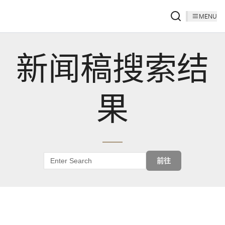
MENU
新闻稿搜索结
果
前往