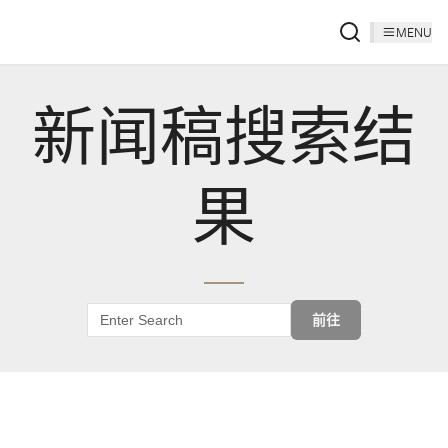
MENU
新闻稿搜索结
果
前往