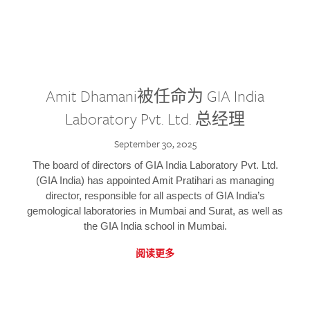
Amit Dhamani被任命为 GIA India
Laboratory Pvt. Ltd. 总经理
September 30, 2025
The board of directors of GIA India Laboratory Pvt. Ltd.
(GIA India) has appointed Amit Pratihari as managing
director, responsible for all aspects of GIA India’s
gemological laboratories in Mumbai and Surat, as well as
the GIA India school in Mumbai.
阅读更多