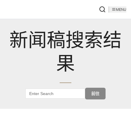
MENU
新闻稿搜索结
果
前往