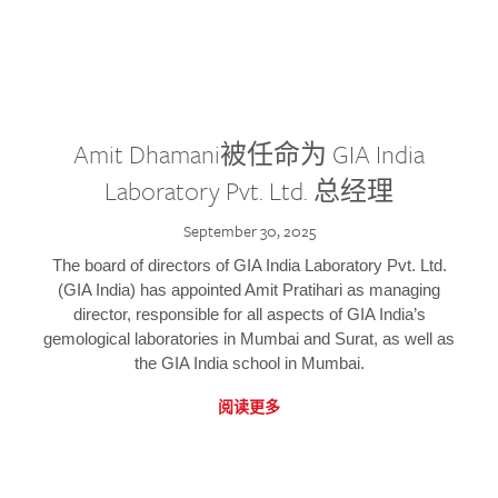
Amit Dhamani被任命为 GIA India
Laboratory Pvt. Ltd. 总经理
September 30, 2025
The board of directors of GIA India Laboratory Pvt. Ltd.
(GIA India) has appointed Amit Pratihari as managing
director, responsible for all aspects of GIA India’s
gemological laboratories in Mumbai and Surat, as well as
the GIA India school in Mumbai.
阅读更多