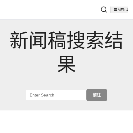
MENU
新闻稿搜索结
果
前往