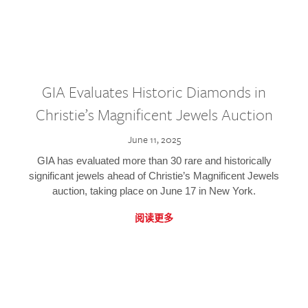
GIA Evaluates Historic Diamonds in
Christie’s Magnificent Jewels Auction
June 11, 2025
GIA has evaluated more than 30 rare and historically
significant jewels ahead of Christie’s Magnificent Jewels
auction, taking place on June 17 in New York.
阅读更多