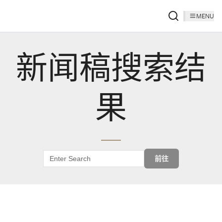
MENU
新闻稿搜索结
果
前往