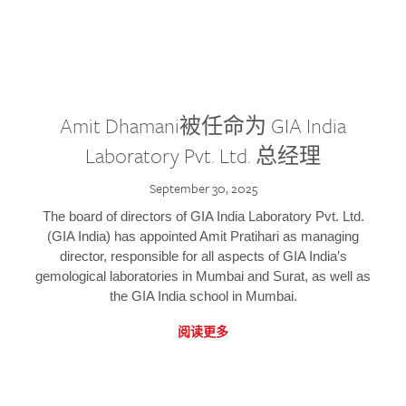
Amit Dhamani被任命为 GIA India
Laboratory Pvt. Ltd. 总经理
September 30, 2025
The board of directors of GIA India Laboratory Pvt. Ltd.
(GIA India) has appointed Amit Pratihari as managing
director, responsible for all aspects of GIA India’s
gemological laboratories in Mumbai and Surat, as well as
the GIA India school in Mumbai.
阅读更多