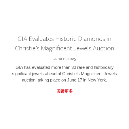
GIA Evaluates Historic Diamonds in
Christie’s Magnificent Jewels Auction
June 11, 2025
GIA has evaluated more than 30 rare and historically
significant jewels ahead of Christie’s Magnificent Jewels
auction, taking place on June 17 in New York.
阅读更多