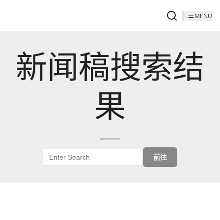
MENU
新闻稿搜索结
果
前往