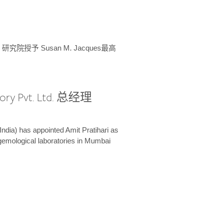
授予 Susan M. Jacques最高
ory Pvt. Ltd. 总经理
India) has appointed Amit Pratihari as
 gemological laboratories in Mumbai