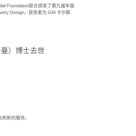
ellati Foundation联合颁发了第九届年度
 in Jewelry Design，获奖者为 GIA 卡尔斯
治·罗斯曼）博士去世
定报告和新的服务。