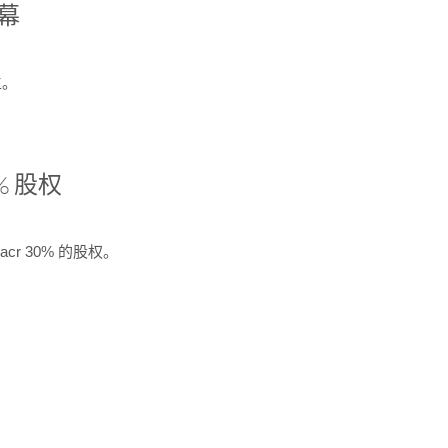
开幕
生。
% 股权
cr 30% 的股权。