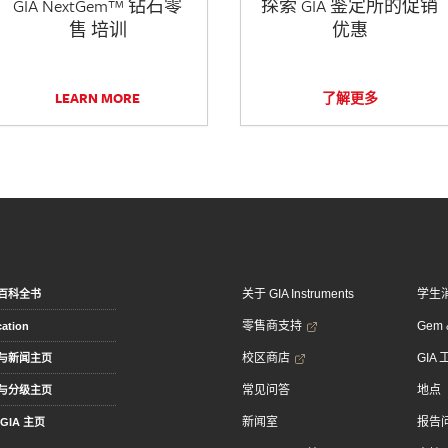
GIA NextGem™ 钻石零
探索 GIA 鉴定所的促销
售 培训
优惠
LEARN MORE
了解更多
关于 GIA Instruments
学生
百科全书
零售商支持
Gem &
ation
校区商店
GIA
与新闻主页
常见问答
地点
与分级主页
新闻室
报告
GIA 主页