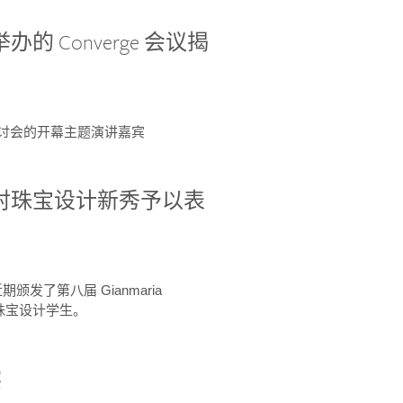
办的 Converge 会议揭
ge 研讨会的开幕主题演讲嘉宾
GIA 共同对珠宝设计新秀予以表
于近期颁发了第八届 Gianmaria
A 珠宝设计学生。
察