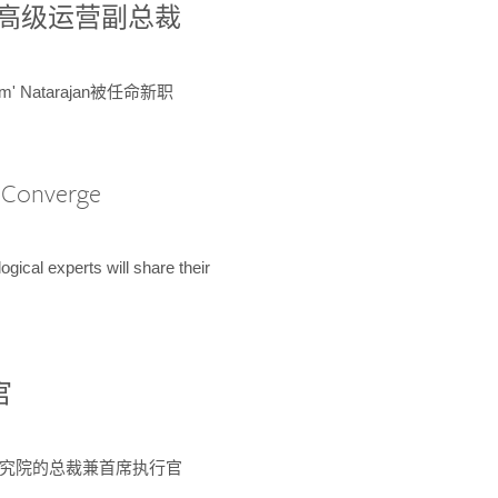
球鉴定所高级运营副总裁
m' Natarajan被任命新职
A Converge
ical experts will share their
官
 为该研究院的总裁兼首席执行官