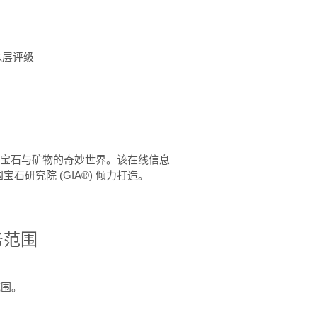
珠层评级
™ 体验宝石与矿物的奇妙世界。该在线信息
石研究院 (GIA®) 倾力打造。
务范围
范围。