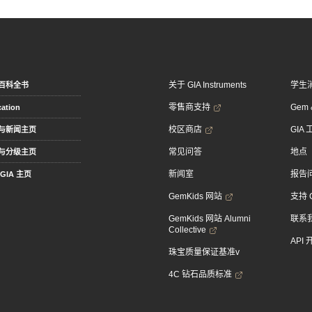
关于 GIA Instruments
学生
百科全书
零售商支持
Gem &
ation
校区商店
GIA
与新闻主页
常见问答
地点
与分级主页
新闻室
报告
GIA 主页
GemKids 网站
支持 
GemKids 网站 Alumni
联系
Collective
API
珠宝质量保证基准v
4C 钻石品质标准