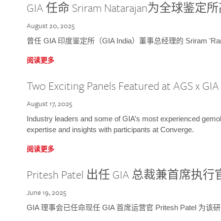
GIA 任命 Sriram Natarajan为全
August 20, 2025
曾任 GIA 印度鉴定所（GIA India）董事总经理的 Sriram 'Ra
阅读更多
Two Exciting Panels Featured at AGS x GI
August 17, 2025
Industry leaders and some of GIA’s most experienced gemolog
expertise and insights with participants at Converge.
阅读更多
Pritesh Patel 出任 GIA 总裁兼首席执行
June 19, 2025
GIA 理事会已任命现任 GIA 首席运营官 Pritesh Patel