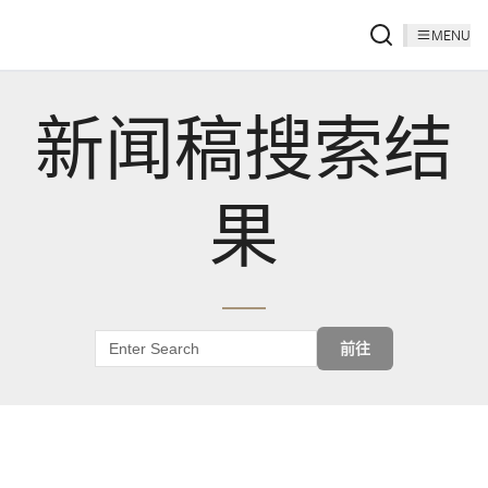
MENU
新闻稿搜索结
果
前往