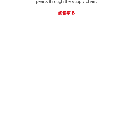
pearls through the supply chain.
阅读更多