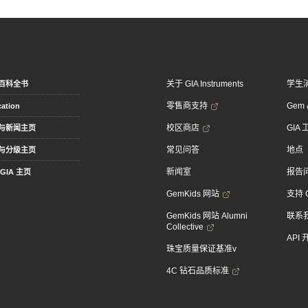
关于 GIA Instruments
学生
百科全书
零售商支持
Gem &
ation
校区商店
GIA
与新闻主页
常见问答
地点
与分级主页
新闻室
报告
GIA 主页
GemKids 网站
支持 
GemKids 网站 Alumni
联系
Collective
API
珠宝质量保证基准v
4C 钻石品质标准