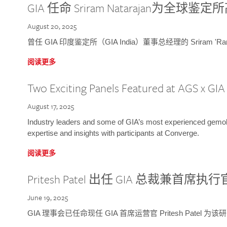
GIA 任命 Sriram Natarajan为全
August 20, 2025
曾任 GIA 印度鉴定所（GIA India）董事总经理的 Sriram 'Ra
阅读更多
Two Exciting Panels Featured at AGS x GI
August 17, 2025
Industry leaders and some of GIA’s most experienced gemolog
expertise and insights with participants at Converge.
阅读更多
Pritesh Patel 出任 GIA 总裁兼首席执行
June 19, 2025
GIA 理事会已任命现任 GIA 首席运营官 Pritesh Patel