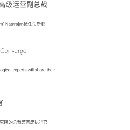
球鉴定所高级运营副总裁
m' Natarajan被任命新职
A Converge
ical experts will share their
官
 为该研究院的总裁兼首席执行官