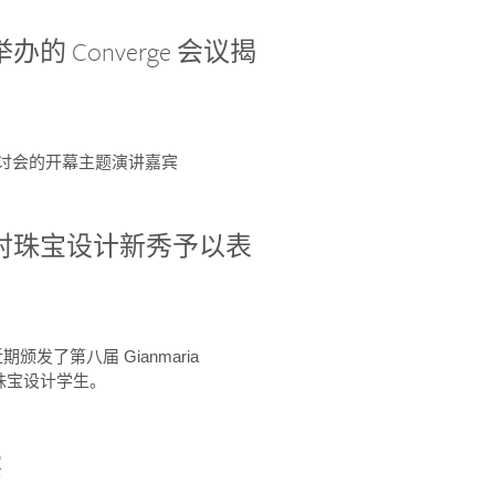
办的 Converge 会议揭
ge 研讨会的开幕主题演讲嘉宾
GIA 共同对珠宝设计新秀予以表
于近期颁发了第八届 Gianmaria
A 珠宝设计学生。
察