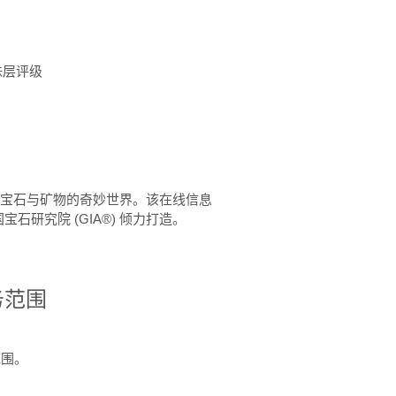
珠层评级
™ 体验宝石与矿物的奇妙世界。该在线信息
石研究院 (GIA®) 倾力打造。
务范围
范围。